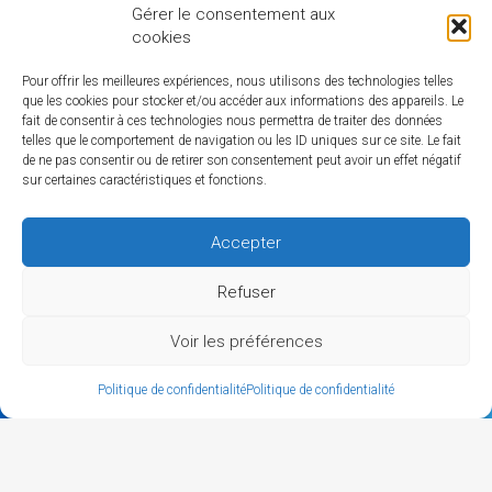
Gérer le consentement aux
17205 Royan cedex
cookies
06 84 50 99 87
Pour offrir les meilleures expériences, nous utilisons des technologies telles
que les cookies pour stocker et/ou accéder aux informations des appareils. Le
fait de consentir à ces technologies nous permettra de traiter des données
Notre partenaire
telles que le comportement de navigation ou les ID uniques sur ce site. Le fait
de ne pas consentir ou de retirer son consentement peut avoir un effet négatif
sur certaines caractéristiques et fonctions.
Accepter
MEMBRES
Refuser
Carte des membres
Voir les préférences
L'annuaire des membres
CONTACT
Politique de confidentialité
Politique de confidentialité
Mentions légales