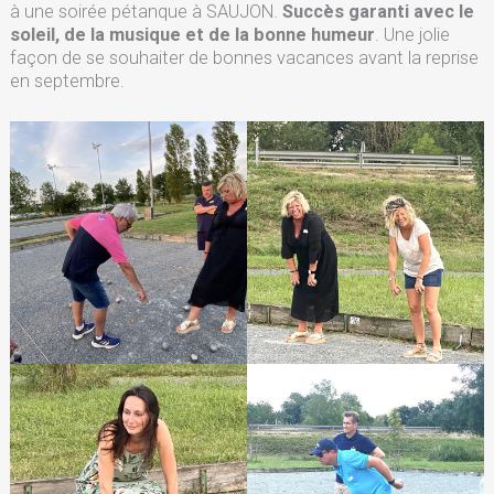
à une soirée pétanque à SAUJON.
Succès garanti avec le
soleil, de la musique et de la bonne humeur
. Une jolie
façon de se souhaiter de bonnes vacances avant la reprise
en septembre.