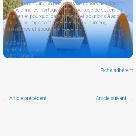
conviviaux autour d’un bon repas en dehors de relations
professionnelles, partage d’idées, partage de soucis du
quotidien et pourquoi pas remèdes et solutions à apporter.
Enfin le plus important j’y trouve bonne humeur,
bienveillance et écoute.
Paul Gatignol
imprimerie Gatignol
17200 ROYAN
Fiche adhérent
←
Article précédent
Article suivant
→