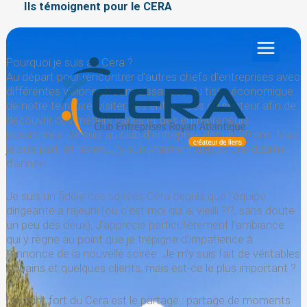
Aller
/
Ils témoignent pour le CERA
/ Par
au
contenu
Pourquoi je suis au Cera ?
Au départ pour rencontrer d’autres chefs d’entreprises avec
différentes visions et connaissances du tissu économique
de notre territoire, visiter des entreprises du secteur afin de
découvrir des métiers variés et des entrepreneurs
passionnés. Je suis au club d’entreprise depuis 20 ans. Mais
je suis parti et revenu, j’y suis vraiment depuis une dizaine
d’année.
Je suis un fidèle des soirées Cera depuis que l’équipe
dirigeante a rajeuni (ou c’est moi qui ai vieilli ?!?, sans doute
un peu des deux), J’apprécie particulièrement l’ambiance
qui y règne au point que je trépigne d’impatience à
l’annonce de la nouvelle soirée. Je m’y suis fait de véritables
copains et quelques clients, mais est-ce le plus important ?
Le point fort du Cera est le partage : partage de moments