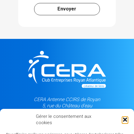
CERA Antenne CCIRS de Royan
5, rue du Château d'eau
17205 Royan cedex
Gérer le consentement aux
cookies
06 84 50 99 87