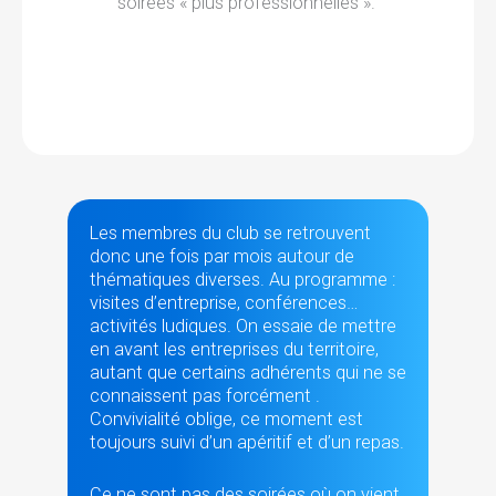
soirées « plus professionnelles ».
Les membres du club se retrouvent
donc une fois par mois autour de
thématiques diverses. Au programme :
visites d’entreprise, conférences…
activités ludiques. On essaie de mettre
en avant les entreprises du territoire,
autant que certains adhérents qui ne se
connaissent pas forcément .
Convivialité oblige, ce moment est
toujours suivi d’un apéritif et d’un repas.
Ce ne sont pas des soirées où on vient