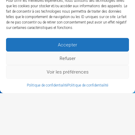
Pour offrir les meilleures expériences, nous utilisons des technologies telles
que les cookies pour stocker et/ou accéder aux informations des appareils. Le
fait de consentir à ces technologies nous permettra de traiter des données
Notre partenaire
telles que le comportement de navigation ou les ID uniques sur ce site. Le fait
de ne pas consentir ou de retirer son consentement peut avoir un effet négatif
sur certaines caractéristiques et fonctions.
Accepter
MEMBRES
Refuser
Carte des membres
Voir les préférences
L'annuaire des membres
CONTACT
Politique de confidentialité
Politique de confidentialité
Mentions légales
Politique de confidentialité
Marketing et e-communication : Christelle Roy
Concepteur designer : Krisken