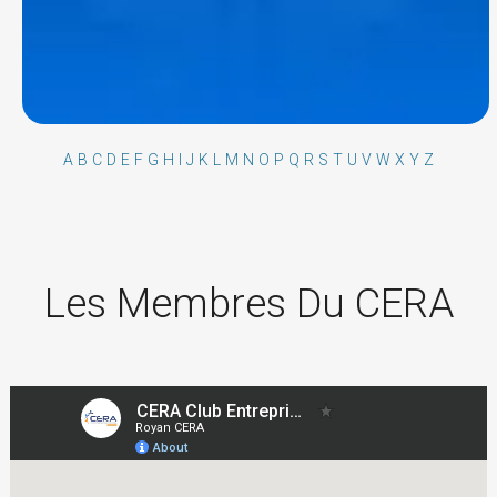
A
B
C
D
E
F
G
H
I
J
K
L
M
N
O
P
Q
R
S
T
U
V
W
X
Y
Z
Les Membres Du CERA