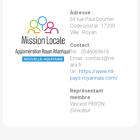
Adresse :
69 rue Paul Doumer
Code postal : 17200
Ville : Royan
Contact
Tél. : 0546069616
Email : contact@ml-
ara.fr
Url :
https://www.ml-
pays-royannais.com/
Représentant
membre
Vincent PERON
Directeur