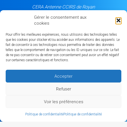
CERA Antenne CCIRS de Royan
5, rue du Château d'eau
Gérer le consentement aux
17205 Royan cedex
cookies
06 84 50 99 87
Pour offrir les meilleures expériences, nous utilisons des technologies telles
que les cookies pour stocker et/ou accéder aux informations des appareils. Le
fait de consentir à ces technologies nous permettra de traiter des données
Notre partenaire
telles que le comportement de navigation ou les ID uniques sur ce site. Le fait
de ne pas consentir ou de retirer son consentement peut avoir un effet négatif
sur certaines caractéristiques et fonctions.
Accepter
MEMBRES
Refuser
Carte des membres
Voir les préférences
L'annuaire des membres
CONTACT
Politique de confidentialité
Politique de confidentialité