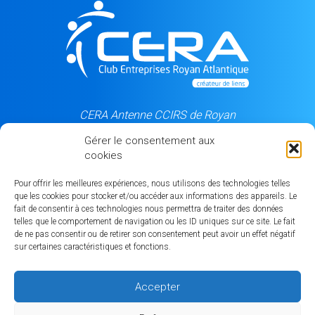
CERA Antenne CCIRS de Royan
5, rue du Château d'eau
Gérer le consentement aux
17205 Royan cedex
cookies
06 84 50 99 87
Pour offrir les meilleures expériences, nous utilisons des technologies telles
que les cookies pour stocker et/ou accéder aux informations des appareils. Le
fait de consentir à ces technologies nous permettra de traiter des données
Notre partenaire
telles que le comportement de navigation ou les ID uniques sur ce site. Le fait
de ne pas consentir ou de retirer son consentement peut avoir un effet négatif
sur certaines caractéristiques et fonctions.
Accepter
MEMBRES