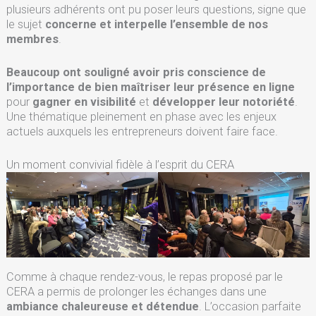
plusieurs adhérents ont pu poser leurs questions, signe que
le sujet
concerne et interpelle l’ensemble de nos
membres
.
Beaucoup ont souligné avoir pris conscience de
l’importance de bien maîtriser leur présence en ligne
pour
gagner en visibilité
et
développer leur notoriété
.
Une thématique pleinement en phase avec les enjeux
actuels auxquels les entrepreneurs doivent faire face.
Un moment convivial fidèle à l’esprit du CERA
Comme à chaque rendez-vous, le repas proposé par le
CERA a permis de prolonger les échanges dans une
ambiance chaleureuse et détendue
. L’occasion parfaite