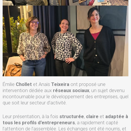
Émilie
Chollet
et Anaïs
Teixeira
ont proposé une
intervention dédiée aux
réseaux sociaux
, un sujet devenu
incontournable pour le développement des entreprises, quel
que soit leur secteur d’activité.
Leur présentation, à la fois
structurée
,
claire
et
adaptée à
tous les profils d’entrepreneurs
, a rapidement capté
l’attention de l’assemblée. Les échanges ont été nourris, et