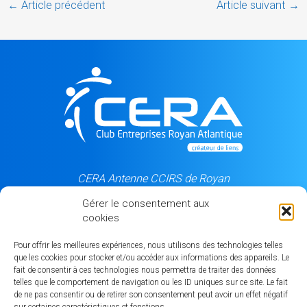
←
Article précédent
Article suivant
→
CERA Antenne CCIRS de Royan
5, rue du Château d'eau
Gérer le consentement aux
17205 Royan cedex
cookies
06 84 50 99 87
Pour offrir les meilleures expériences, nous utilisons des technologies telles
que les cookies pour stocker et/ou accéder aux informations des appareils. Le
fait de consentir à ces technologies nous permettra de traiter des données
Notre partenaire
telles que le comportement de navigation ou les ID uniques sur ce site. Le fait
de ne pas consentir ou de retirer son consentement peut avoir un effet négatif