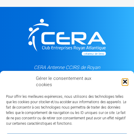
CERA Antenne CCIRS de Royan
5, rue du Château d'eau
Gérer le consentement aux
17205 Royan cedex
cookies
06 84 50 99 87
Pour offrir les meilleures expériences, nous utilisons des technologies telles
que les cookies pour stocker et/ou accéder aux informations des appareils. Le
fait de consentir à ces technologies nous permettra de traiter des données
Notre partenaire
telles que le comportement de navigation ou les ID uniques sur ce site. Le fait
de ne pas consentir ou de retirer son consentement peut avoir un effet négatif
sur certaines caractéristiques et fonctions.