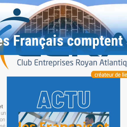
es Français comptent 
et
, un
ion
isé