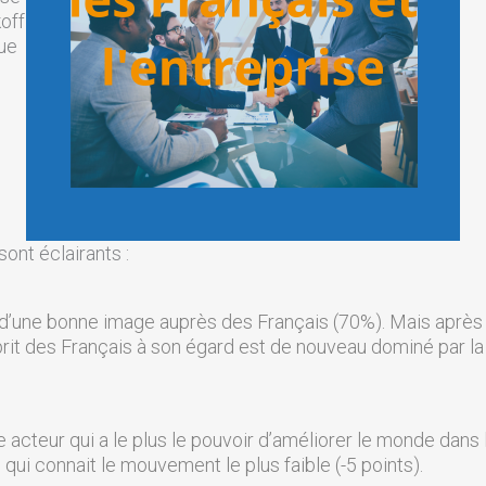
off
que
nt éclairants :
d’une bonne image auprès des Français (70%). Mais après u
esprit des Français à son égard est de nouveau dominé par l
cteur qui a le plus le pouvoir d’améliorer le monde dans l
 qui connait le mouvement le plus faible (-5 points).