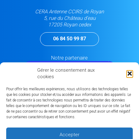
CERA Antenne CCIRS de Royan
5, rue du Château d'eau
17205 Royan cedex
06 84 50 99 87
Notre partenaire
Gérer le consentement aux
cookies
Pour offrir les meilleures expériences, nous utilisons des technologies telles
que les cookies pour stocker et/ou accéder aux informations des appareils. Le
MEMBRES
fait de consentir à ces technologies nous permettra de traiter des données
Carte des membres
telles que le comportement de navigation ou les ID uniques sur ce site. Le fait
de ne pas consentir ou de retirer son consentement peut avoir un effet négatif
L'annuaire des membres
sur certaines caractéristiques et fonctions.
CONTACT
Accepter