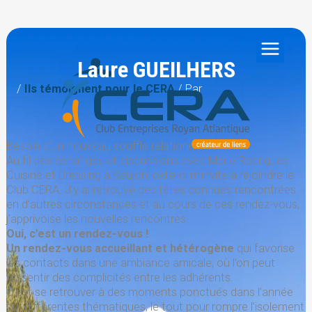
Aller
au
contenu
Laure GUEILHERS
/
Ils témoignent pour le CERA
/ Par
Besoin d’un nouveau souffle relationnel !
Au fil des échanges et discussions avec Marie Rodrigues
Cuisine et Dressing à Saujon, celle-ci m’invite à rejoindre le
Club CERA. J’y ai retrouvé des têtes connues rencontrées
en d’autres circonstances et au cours de ces rendez-vous,
j’apprivoise les nouvelles rencontres.
Oui, c’est un rendez-vous !
Un rendez-vous accueillant et hétérogène
qui favorise
les contacts dans une ambiance amicale, où l’on peut
ressentir des complicités entre les adhérents.
C’est se retrouver à des moments ponctués dans l’année
sur différentes thématiques, le tout pour rompre l’isolement