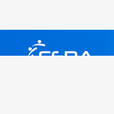
CERA Antenne CCIRS de Royan
5, rue du Château d'eau
17205 Royan cedex
06 84 50 99 87