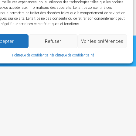
es meilleures expériences, nous utilisons des technologies telles que les cookies
et/ou accéder aux informations des appareils. Le fait de consentir à ces
 nous permettra de traiter des données telles que le comportement de navigation
ques sur ce site. Le fait de ne pas consentir ou de retirer son consentement peut
t négatif sur certaines caractéristiques et fonctions.
cepter
Refuser
Voir les préférences
Politique de confidentialité
Politique de confidentialité
MEMBRES
Carte des membres
L'annuaire des membres
CONTACT