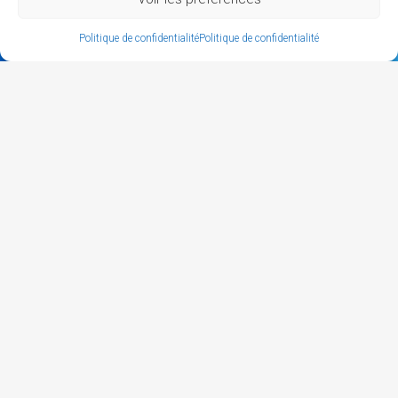
Politique de confidentialité
Politique de confidentialité
CERA Antenne CCIRS de Royan
5, rue du Château d'eau
17205 Royan cedex
06 84 50 99 87
Notre partenaire
MEMBRES
Carte des membres
L'annuaire des membres