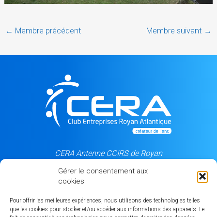
←
Membre précédent
Membre suivant
→
CERA Antenne CCIRS de Royan
5, rue du Château d'eau
Gérer le consentement aux
17205 Royan cedex
cookies
06 84 50 99 87
Pour offrir les meilleures expériences, nous utilisons des technologies telles
que les cookies pour stocker et/ou accéder aux informations des appareils. Le