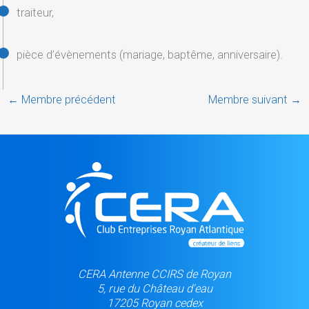
traiteur,
pièce d’évènements (mariage, baptême, anniversaire).
←
Membre précédent
Membre suivant
→
CERA Antenne CCIRS de Royan
5, rue du Château d'eau
17205 Royan cedex