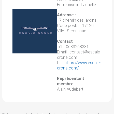
Entreprise individuelle
Adresse :
17 chemin des jardins
Code postal : 17120
Ville : Semussac
Contact
Tél. : 0683268381
Email : contact@escale-
drone.com
Url :
https://www.escale-
drone.com/
Représentant
membre
Alain Audebert