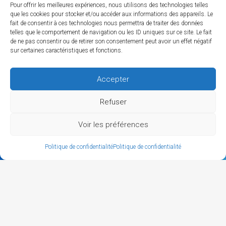
Pour offrir les meilleures expériences, nous utilisons des technologies telles
que les cookies pour stocker et/ou accéder aux informations des appareils. Le
fait de consentir à ces technologies nous permettra de traiter des données
Notre partenaire
telles que le comportement de navigation ou les ID uniques sur ce site. Le fait
de ne pas consentir ou de retirer son consentement peut avoir un effet négatif
sur certaines caractéristiques et fonctions.
Accepter
MEMBRES
Refuser
Carte des membres
Voir les préférences
L'annuaire des membres
CONTACT
Politique de confidentialité
Politique de confidentialité
Mentions légales
Politique de confidentialité
Marketing et e-communication : Christelle Roy
Concepteur designer : Krisken