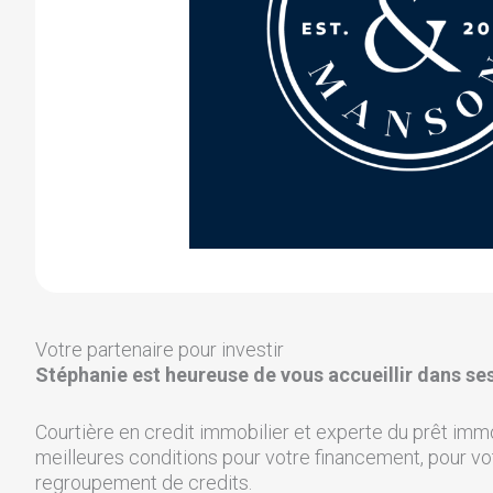
Votre partenaire pour investir
Stéphanie est heureuse de vous accueillir dans se
Courtière en credit immobilier et experte du prêt imm
meilleures conditions pour votre financement, pour vot
regroupement de credits.