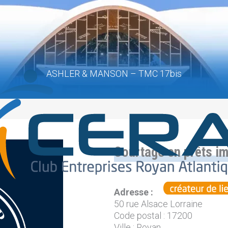
ASHLER & MANSON – TMC 17bis
Courtage en prêts i
Adresse :
50 rue Alsace Lorraine
Code postal : 17200
Ville : Royan