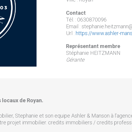
Contact
Tél. : 0630870096
Email : stephanie.heitzman
Url :
https://www.ashler-man
Représentant membre
Stéphanie HEITZMANN
Gérante
s locaux de Royan.
obilier, Stephanie et son equipe Ashler & Manson à l’agen
re projet immobilier. credits immobiliers / credits profess