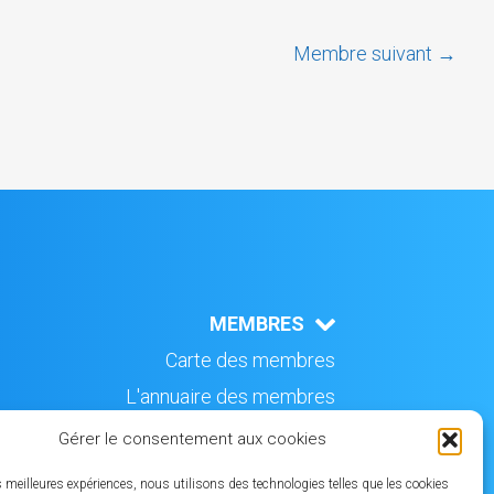
Membre suivant
→
MEMBRES
Carte des membres
L'annuaire des membres
CONTACT
Gérer le consentement aux cookies
es meilleures expériences, nous utilisons des technologies telles que les cookies